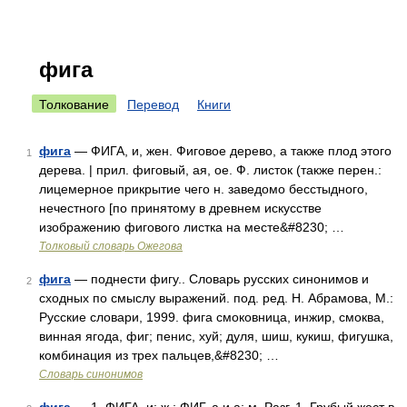
фига
Толкование
Перевод
Книги
фига
— ФИГА, и, жен. Фиговое дерево, а также плод этого
1
дерева. | прил. фиговый, ая, ое. Ф. листок (также перен.:
лицемерное прикрытие чего н. заведомо бесстыдного,
нечестного [по принятому в древнем искусстве
изображению фигового листка на месте&#8230; …
Толковый словарь Ожегова
фига
— поднести фигу.. Словарь русских синонимов и
2
сходных по смыслу выражений. под. ред. Н. Абрамова, М.:
Русские словари, 1999. фига смоковница, инжир, смоква,
винная ягода, фиг; пенис, хуй; дуля, шиш, кукиш, фигушка,
комбинация из трех пальцев,&#8230; …
Словарь синонимов