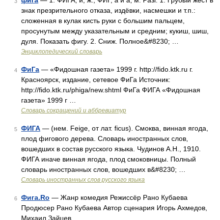
фига
— 1. ФИГА, и; ж.; ФИГ, а и а; м. Разг. 1. Грубый жест в
3
знак презрительного отказа, издёвки, насмешки и т.п.:
сложенная в кулак кисть руки с большим пальцем,
просунутым между указательным и средним; кукиш, шиш,
дуля. Показать фигу. 2. Сниж. Полное&#8230; …
Энциклопедический словарь
ФиГа
— «Фидошная газета» 1999 г. http://fido.ktk.ru г.
4
Красноярск, издание, сетевое ФиГа Источник:
http://fido.ktk.ru/phiga/new.shtml ФиГа ФИГА «Фидошная
газета» 1999 г …
Словарь сокращений и аббревиатур
ФИГА
— (нем. Feige, от лат. ficus). Смоква, винная ягода,
5
плод фигового дерева. Словарь иностранных слов,
вошедших в состав русского языка. Чудинов А.Н., 1910.
ФИГА иначе винная ягода, плод смоковницы. Полный
словарь иностранных слов, вошедших в&#8230; …
Словарь иностранных слов русского языка
Фига.Ro
— Жанр комедия Режиссёр Рано Кубаева
6
Продюсер Рано Кубаева Автор сценария Игорь Ахмедов,
Михаил Зайцев …