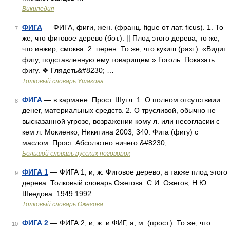
Википедия
ФИГА
— ФИГА, фиги, жен. (франц. figue от лат. ficus). 1. То
7
же, что фиговое дерево (бот.). || Плод этого дерева, то же,
что инжир, смоква. 2. перен. То же, что кукиш (разг.). «Видит
фигу, подставленную ему товарищем.» Гоголь. Показать
фигу. ❖ Глядеть&#8230; …
Толковый словарь Ушакова
ФИГА
— в кармане. Прост. Шутл. 1. О полном отсутствиии
8
денег, материальных средств. 2. О трусливой, обычно не
высказанной угрозе, возражении кому л. или несогласии с
кем л. Мокиенко, Никитина 2003, 340. Фига (фигу) с
маслом. Прост. Абсолютно ничего.&#8230; …
Большой словарь русских поговорок
ФИГА 1
— ФИГА 1, и, ж. Фиговое дерево, а также плод этого
9
дерева. Толковый словарь Ожегова. С.И. Ожегов, Н.Ю.
Шведова. 1949 1992 …
Толковый словарь Ожегова
ФИГА 2
— ФИГА 2, и, ж. и ФИГ, а, м. (прост.). То же, что
10