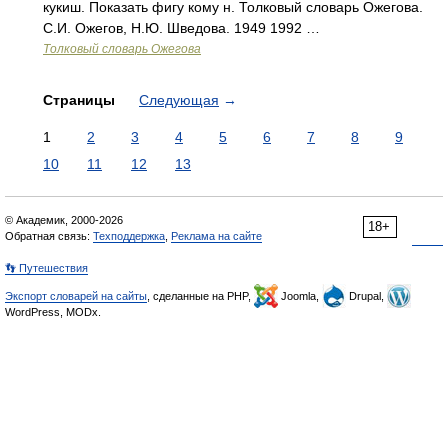
кукиш. Показать фигу кому н. Толковый словарь Ожегова.
С.И. Ожегов, Н.Ю. Шведова. 1949 1992 …
Толковый словарь Ожегова
Страницы
Следующая
→
1
2
3
4
5
6
7
8
9
10
11
12
13
© Академик, 2000-2026
18+
Обратная связь:
Техподдержка
,
Реклама на сайте
👣 Путешествия
Экспорт словарей на сайты
, сделанные на PHP,
Joomla,
Drupal,
WordPress, MODx.